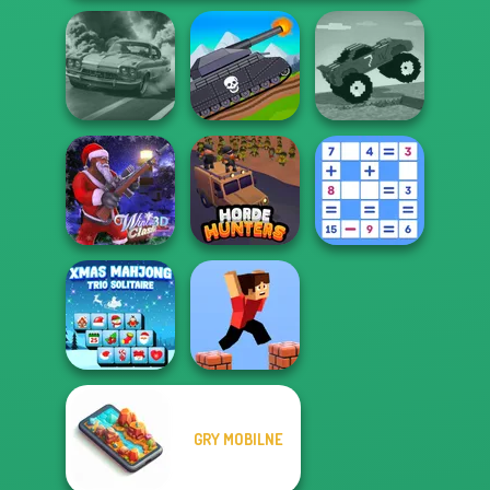
Tanks 2D: Tank
Funny Mad
3D Car Simulator
Wars
Racing
Mathematical
Winter Clash 3D
Horde Hunters
Crossword
GRY MOBILNE
Xmas Mahjong
Trio Solitaire
Parkour Block 3D