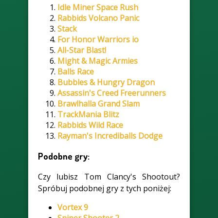
Idle Miner Space Rush
Rabbids Volcano Panic
Stack
For Honor Warriors io
All-Star Blast!
Might & Magic Armies
Balls Race
Bubbles & Hungry Dragon
Assassin's Creed Freerunners
Brawlhalla Grand Slam
TrackMania Blitz
Rabbids Wild Race
Rayman's Incrediballs Dodge
Podobne gry:
Czy lubisz Tom Clancy's Shootout?
Spróbuj podobnej gry z tych poniżej:
Vortex 9
Sniper Shooter 2