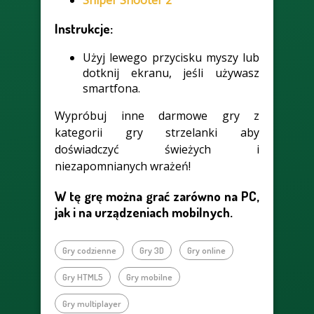
Instrukcje:
Użyj lewego przycisku myszy lub
dotknij ekranu, jeśli używasz
smartfona.
Wypróbuj inne darmowe gry z
kategorii gry strzelanki aby
doświadczyć świeżych i
niezapomnianych wrażeń!
W tę grę można grać zarówno na PC,
jak i na urządzeniach mobilnych.
Gry codzienne
Gry 3D
Gry online
Gry HTML5
Gry mobilne
Gry multiplayer