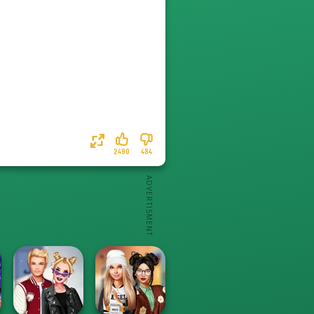
2490
484