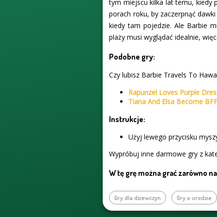
tym miejscu kilka lat temu, kiedy
porach roku, by zaczerpnąć dawki s
kiedy tam pojedzie. Ale Barbie m
plaży musi wyglądać idealnie, wię
Podobne gry:
Czy lubisz Barbie Travels To Hawai
Rapunzel Loves Purple Dre
Tiana And Elsa Become BF
Instrukcje:
Użyj lewego przycisku myszy
Wypróbuj inne darmowe gry z kate
W tę grę można grać zarówno na 
Gry dla dziewczyn
Gry o urodzie