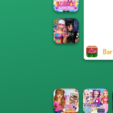
BFFs Night Out
Lulus Fashion
World
Bar
Spin The Bottle
Style Exchange...