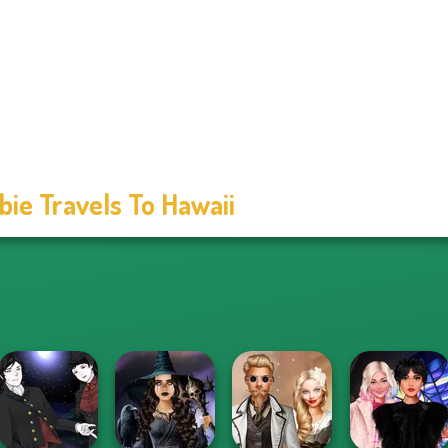
bie Travels To Hawaii