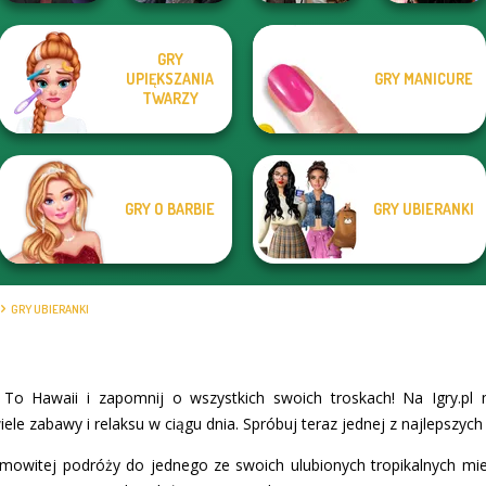
GRY
Manga Creator
UPIĘKSZANIA
GRY MANICURE
Vampire Hunter
Mystic Coven The
Steampunk
Wednesday
P...
Sisterhood of...
TWARZY
Wedding
Besties Fun Day
GRY O BARBIE
GRY UBIERANKI
GRY UBIERANKI
 To Hawaii i zapomnij o wszystkich swoich troskach! Na Igry.pl
ele zabawy i relaksu w ciągu dnia. Spróbuj teraz jednej z najlepszych 
amowitej podróży do jednego ze swoich ulubionych tropikalnych mie