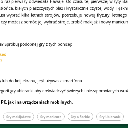
 po raz pierwszy odwiedziła Hawaje. Od czasu tej pierwszej wizyty 
łońca, białych piaszczystych plaż i krystalicznie czystej wody. Tęskn
usi wybrać kilka letnich strojów, potrzebuje nowej fryzury, letnie
c czy możesz pomóc jej wybrać stroje, zrobić makijaż i nowy manicur
i? Spróbuj podobnej gry z tych poniżej:
sses
Fs
 lub dotknij ekranu, jeśli używasz smartfona.
gorii gry ubieranki aby doświadczyć świeżych i niezapomnianych wra
PC, jak i na urządzeniach mobilnych.
Gry makijażowe
Gry manicure
Gry o Barbie
Gry Ubieranki