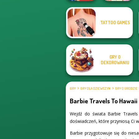
Elsa And
TATTOO GAMES
ASMR Nail
Rapunzel
Treatment
Princess Riv...
GRY O
DEKOROWANIU
GRY
GRY DLA DZIEWCZYN
GRY O URODZIE
Barbie Travels To Hawaii
Wejdź do świata Barbie Travels
doświadczeń, które przyniosą Ci wi
Barbie przygotowuje się do nies