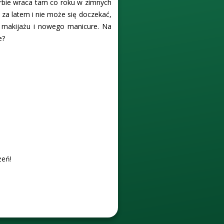
Barbie wraca tam co roku w zimnych
i za latem i nie może się doczekać,
go makijażu i nowego manicure. Na
e?
żeń!