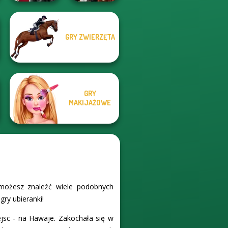
GRY ZWIERZĘTA
Kiss, Marry, Hate
Dress To Impress
Challenge
Back To Schoo...
GRY
MAKIJAŻOWE
 możesz znaleźć wiele podobnych
gry ubieranki!
jsc - na Hawaje. Zakochała się w