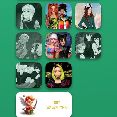
Manga Creator
Babs And
Vampire Hunter
Friends Love
P...
Match Pr...
Kate Middleton
Manga Creator
Manga Creator
World Of
Spin The Bottle
Vampire Hunter
Fantasy...
Style Exchange...
P...
GRY
Manga Creator -
WALENTYNKI
Urban Glam
Rebels Page 3
Warriors