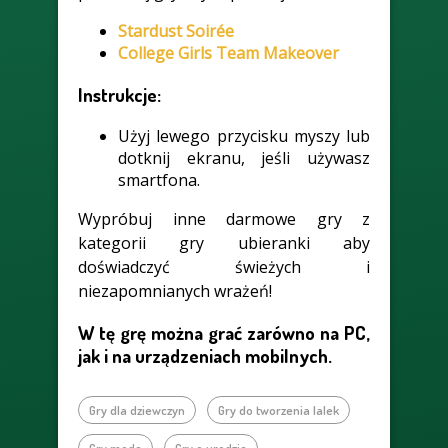
Stardust Soirée
College Girls Team Makeover
Instrukcje:
Użyj lewego przycisku myszy lub
dotknij ekranu, jeśli używasz
smartfona.
Wypróbuj inne darmowe gry z
kategorii gry ubieranki aby
doświadczyć świeżych i
niezapomnianych wrażeń!
W tę grę można grać zarówno na PC,
jak i na urządzeniach mobilnych.
Gry dla dziewczyn
Gry do tworzenia lalek