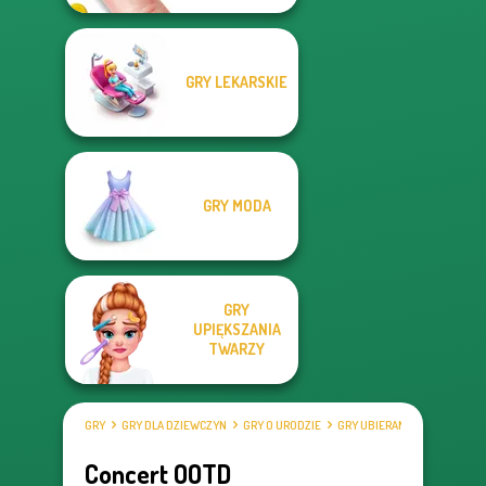
GRY LEKARSKIE
GRY MODA
GRY
UPIĘKSZANIA
TWARZY
GRY
GRY DLA DZIEWCZYN
GRY O URODZIE
GRY UBIERANKI
Concert OOTD