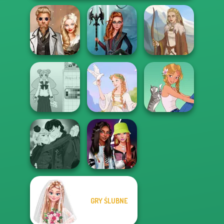
Steampunk
Centaur
Wedding
Princesses
Viking Woman
School Girl Dress
Up V3
Greek Gods
A Girl And Her Pet
Manga Creator
GRY ŚLUBNE
Vampire Hunter
Fashionistas'
P...
Faceoff