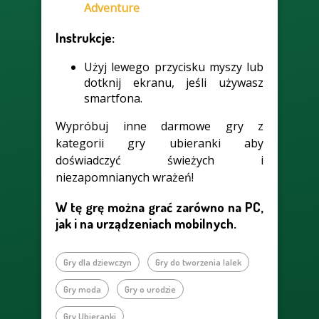
Adventure
Instrukcje:
Użyj lewego przycisku myszy lub
dotknij ekranu, jeśli używasz
smartfona.
Wypróbuj inne darmowe gry z
kategorii gry ubieranki aby
doświadczyć świeżych i
niezapomnianych wrażeń!
W tę grę można grać zarówno na PC,
jak i na urządzeniach mobilnych.
Gry dla dziewczyn
Gry do tworzenia lalek
Gry moda
Gry o urodzie
Gry Ubieranki