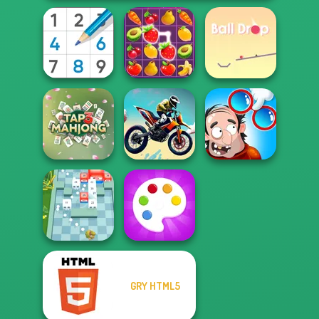
Sudoku Royal
Fruit Mahjong
Ball Drop
DOP Puzzle:
Tap 3 Mahjong
Bike Jump
Displace One Part
GRY HTML5
Break n Bounce
Fun Colors