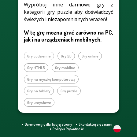
Wypróbuj inne darmowe gry z
kategorii gry puzzle aby doświadczyć
świeżych i niezapomnianych wrażeń!
W tę grę można grać zarówno na PC,
jak i na urządzeniach mobilnych.
Gry codzienne
Gry 2D
Gry online
Gry HTML5
Gry mobilne
Gry na myszkę komputerową
Gry na tablety
Gry puzzle
Gry umysłowe
Darmowe gry dla Twojej strony
Skontaktuj się z nami
Polityka Prywatności