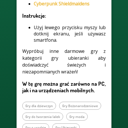
Cyberpunk Shieldmaidens
Instrukcje:
Użyj lewego przycisku myszy lub
dotknij ekranu, jeśli używasz
smartfona.
Wypróbuj inne darmowe gry z
kategorii gry ubieranki aby
doświadczyć świeżych i
niezapomnianych wrażeń!
W tę grę można grać zarówno na PC,
jak i na urządzeniach mobilnych.
Gry dla dziewczyn
Gry Bożonarodzeniowe
Gry do tworzenia lalek
Gry moda
Gry o urodzie
Gry Ubieranki