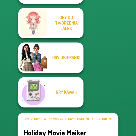
GRY DO
TWORZENIA
LALEK
GRY UBIERANKI
GRY KAWAII
GRY
GRY DLA DZIEWCZYN
GRY O URODZIE
GRY UBIERANKI
Holiday Movie Meiker