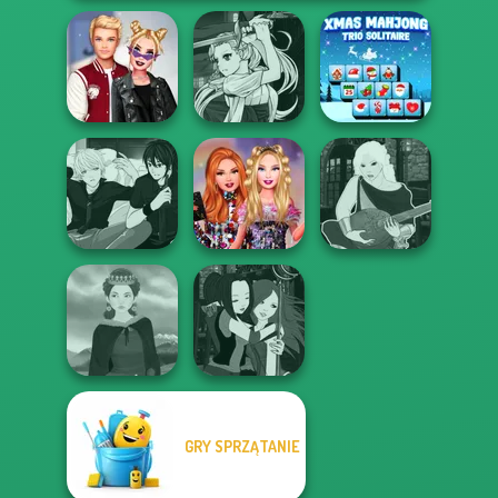
Manga Creator
Kiss, Marry, Hate
Vampire Hunter
Xmas Mahjong
Challenge
P...
Trio Solitaire
Manga Creator -
Bestie Birthday
Manga Creator -
Rebels Page 3
Surprise
Fantasy World...
GRY SPRZĄTANIE
Manga Creator -
Medieval Woman
Fantasy World...