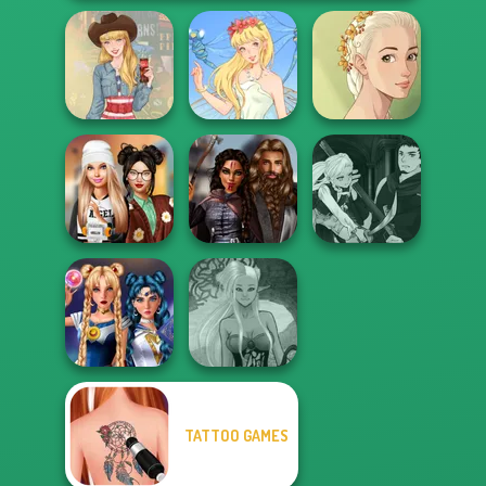
Natural Girl
Americana
Thumbelina
Portrait
Manga Creator
Dress To Impress
Medieval
Vampire Hunter
Back To Schoo...
Princesses
P...
TATTOO GAMES
Sailor Moon And
Dark Mage
Friends Cosmic...
Creator