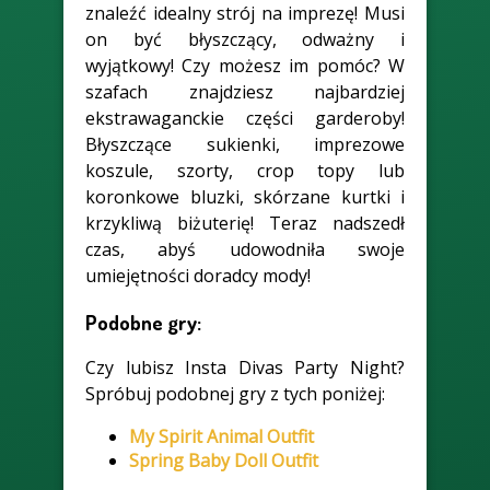
znaleźć idealny strój na imprezę! Musi
on być błyszczący, odważny i
wyjątkowy! Czy możesz im pomóc? W
szafach znajdziesz najbardziej
ekstrawaganckie części garderoby!
Błyszczące sukienki, imprezowe
koszule, szorty, crop topy lub
koronkowe bluzki, skórzane kurtki i
krzykliwą biżuterię! Teraz nadszedł
czas, abyś udowodniła swoje
umiejętności doradcy mody!
Podobne gry:
Czy lubisz Insta Divas Party Night?
Spróbuj podobnej gry z tych poniżej:
My Spirit Animal Outfit
Spring Baby Doll Outfit