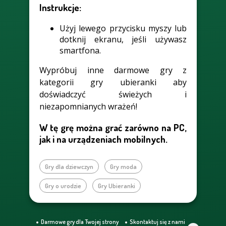
Instrukcje:
Użyj lewego przycisku myszy lub
dotknij ekranu, jeśli używasz
smartfona.
Wypróbuj inne darmowe gry z
kategorii gry ubieranki aby
doświadczyć świeżych i
niezapomnianych wrażeń!
W tę grę można grać zarówno na PC,
jak i na urządzeniach mobilnych.
Gry dla dziewczyn
Gry moda
Gry o urodzie
Gry Ubieranki
Darmowe gry dla Twojej strony
Skontaktuj się z nami