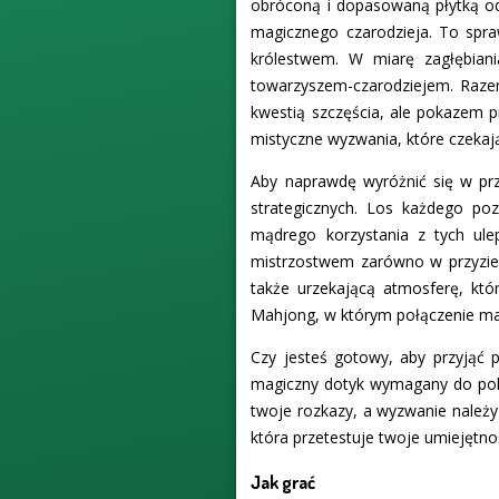
obróconą i dopasowaną płytką od
magicznego czarodzieja. To spra
królestwem. W miarę zagłębia
towarzyszem-czarodziejem. Razem
kwestią szczęścia, ale pokazem p
mistyczne wyzwania, które czekaj
Aby naprawdę wyróżnić się w pr
strategicznych. Los każdego po
mądrego korzystania z tych ule
mistrzostwem zarówno w przyziem
także urzekającą atmosferę, któ
Mahjong, w którym połączenie magi
Czy jesteś gotowy, aby przyjąć 
magiczny dotyk wymagany do pok
twoje rozkazy, a wyzwanie należy
która przetestuje twoje umiejętno
Jak grać