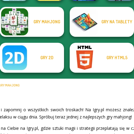
GRY MAHJONG
GRY NA TABLETY
Xmas Mahjong
Trio Solitaire
Word Stickers!
Murder
Poptropica
GRY 2D
GRY HTML5
GRY MAHJONG
 zapomnij o wszystkich swoich troskach! Na Igry.pl możesz znal
relaksu w ciągu dnia. Spróbuj teraz jednej z najlepszych gry mahjong!
 Ciebie na Igry.pl, gdzie sztuki magii i strategii przeplatają się w