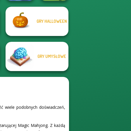
GRY HALLOWEEN
Air Hockey Cup
Pool Master 3D
GRY UMYSŁOWE
eźć wiele podobnych doświadczeń,
 czarującej Magic Mahjong. Z każdą