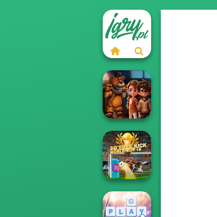
FNAF Horror At
Home
3D Free Kick