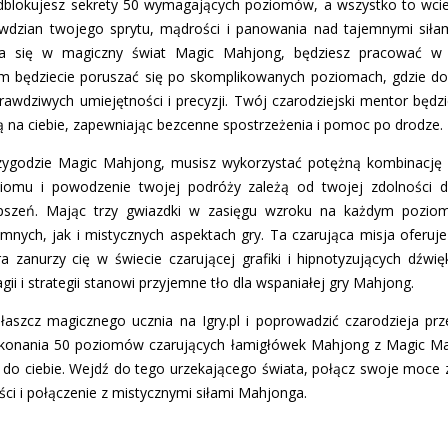
blokujesz sekrety 50 wymagających poziomów, a wszystko to wciel
wdzian twojego sprytu, mądrości i panowania nad tajemnymi siła
nia się w magiczny świat Magic Mahjong, będziesz pracować w
 będziecie poruszać się po skomplikowanych poziomach, gdzie dop
rawdziwych umiejętności i precyzji. Twój czarodziejski mentor będz
ą na ciebie, zapewniając bezcenne spostrzeżenia i pomoc po drodze.
zygodzie Magic Mahjong, musisz wykorzystać potężną kombinację u
ziomu i powodzenie twojej podróży zależą od twojej zdolności
pszeń. Mając trzy gwiazdki w zasięgu wzroku na każdym poziom
nych, jak i mistycznych aspektach gry. Ta czarująca misja oferuje
ra zanurzy cię w świecie czarującej grafiki i hipnotyzujących dźw
i i strategii stanowi przyjemne tło dla wspaniałej gry Mahjong.
płaszcz magicznego ucznia na Igry.pl i poprowadzić czarodzieja pr
onania 50 poziomów czarujących łamigłówek Mahjong z Magic Mah
 do ciebie. Wejdź do tego urzekającego świata, połącz swoje moce 
ści i połączenie z mistycznymi siłami Mahjonga.