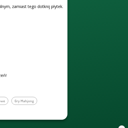
ilnym, zamiast tego dotknij płytek.
żeń!
owe
Gry Mahjong