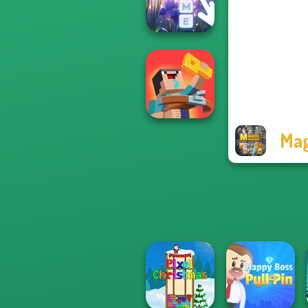
World Cup 18
Bubble Letters
Mag
Noob: Zombie
Prison Escape