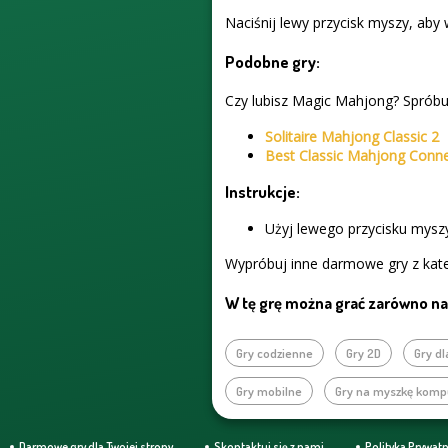
Naciśnij lewy przycisk myszy, aby 
Podobne gry:
Czy lubisz Magic Mahjong? Spróbuj
Solitaire Mahjong Classic 2
Best Classic Mahjong Conn
Instrukcje:
Użyj lewego przycisku myszy
Wypróbuj inne darmowe gry z kate
W tę grę można grać zarówno na 
Gry codzienne
Gry 2D
Gry d
Gry mobilne
Gry na myszkę kom
Darmowe gry dla Twojej strony
Skontaktuj się z nami
Polityka Prywat