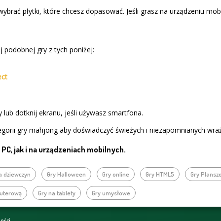
wybrać płytki, które chcesz dopasować. Jeśli grasz na urządzeniu mob
 podobnej gry z tych poniżej:
ect
 lub dotknij ekranu, jeśli używasz smartfona.
gorii gry mahjong aby doświadczyć świeżych i niezapomnianych wra
PC, jak i na urządzeniach mobilnych.
la dziewczyn
Gry Halloween
Gry online
Gry HTML5
Gry Plansz
puterową
Gry na tablety
Gry umysłowe
ności