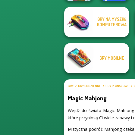
GRY NA MYSZKĘ
Happy Boss Pull
KOMPUTEROWĄ
Pixel Christmas
Pin
GRY MOBILNE
GRY
GRY CODZIENNE
GRY PLANSZOWE
Magic Mahjong
Wejdź do świata Magic Mahjong i
które przyniosą Ci wiele zabawy i 
Mistyczna podróż Mahjong czeka na