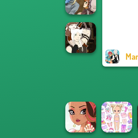
Rebels Page 3
Manga Creator
World Of
Fantasy...
Man
Manga Creator -
Fantasy World...