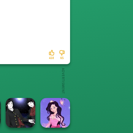
458
65