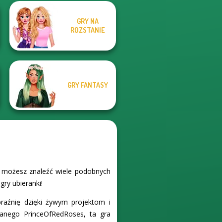
Manga Creator
GRY NA
Vampire Hunter
Dress up Azalea
ROZSTANIE
P...
5
GRY FANTASY
l możesz znaleźć wiele podobnych
gry ubieranki!
raźnię dzięki żywym projektom i
anego PrinceOfRedRoses, ta gra