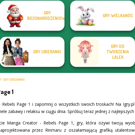
Wednesday's
Manga Creator
GRY
GRY WIELKANOC
Manga Creator -
Breakup
Little Red Riding
Vampire Hunter
BOŻONARODZENIOWE
Fantasy World...
Handbook
Hood
P...
GRY DO
GRY UBIERANKI
TWORZENIA
LALEK
GRY UBIERANKI
age 1
 Rebels Page 1 i zapomnij o wszystkich swoich troskach! Na Igry.p
ele zabawy i relaksu w ciągu dnia. Spróbuj teraz jednej z najlepszych 
cie Manga Creator - Rebels Page 1, gry, która ożywi twoją wyob
aprojektowana przez Rinmaru z oszałamiającą grafiką utalentow