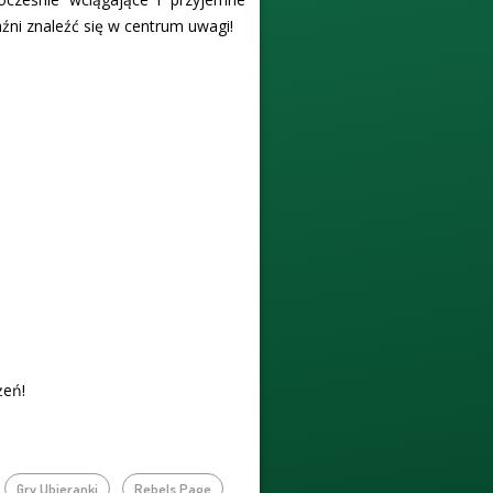
źni znaleźć się w centrum uwagi!
żeń!
Gry Ubieranki
Rebels Page