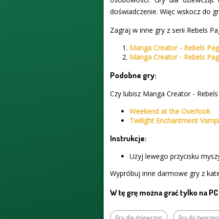
doświadczenie. Więc wskocz do gry
Zagraj w inne gry z serii Rebels Pa
Manga Creator - Rebels Pag
Manga Creator - Rebels Pag
Podobne gry:
Czy lubisz Manga Creator - Rebels
Weekend at the Overlook
Twilight Enchantment Vam
Instrukcje:
Użyj lewego przycisku myszy
Wypróbuj inne darmowe gry z kate
W tę grę można grać tylko na PC
Gry dla dziewczyn
Gry do tworzeni