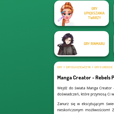
GRY
UPIĘKSZANIA
Chibi Doll: Avatar
Fairy Tale High
TWARZY
Creator
GRY RINMARU
GRY
GRY DLA DZIEWCZYN
GRY O URODZIE
Manga Creator - Rebels P
Wejdź do świata Manga Creator -
doświadczeń, które przyniosą Ci wi
Zanurz się w ekscytującym świe
nieskończonym możliwościom! Z