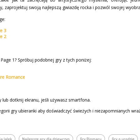
, zaprojektuj swoją najlepszą gwiazdę rocka i pozwól swojej wyobra
ge:
e 3
e 2
 Page 1? Spróbuj podobnej gry z tych poniżej:
pire Romance
 lub dotknij ekranu, jeśli używasz smartfona.
gorii gry ubieranki aby doświadczyć świeżych i niezapomnianych wra
a lalek
Najlepsze gry dla dziewczyn
Gry Rinmaru
Gry o urodzie