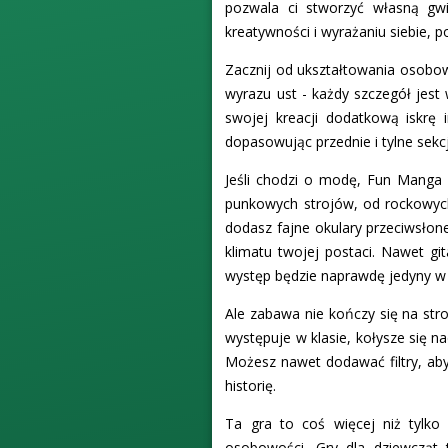
pozwala ci stworzyć własną gwia
kreatywności i wyrażaniu siebie, p
Zacznij od ukształtowania osobowo
wyrazu ust - każdy szczegół jest 
swojej kreacji dodatkową iskrę 
dopasowując przednie i tylne sekcj
Jeśli chodzi o modę, Fun Manga 
punkowych strojów, od rockowych 
dodasz fajne okulary przeciwsłon
klimatu twojej postaci. Nawet g
występ będzie naprawdę jedyny w
Ale zabawa nie kończy się na str
występuje w klasie, kołysze się n
Możesz nawet dodawać filtry, a
historię.
Ta gra to coś więcej niż tylko
osobowości. Gry dla dziewcząt 