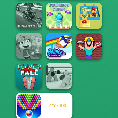
Highway Crazy
Alphabet Lore
Bike
Bouncing Chick
Maze
Noob Miner:
Escape From
Poptropica
Bouncemasters
Prison
GRY KULKI
Boxing Gang
Tower Fall
Stars