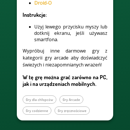
Droid-O
Instrukcje:
Użyj lewego przycisku myszy lub
dotknij ekranu, jeśli używasz
smartfona.
Wypróbuj inne darmowe gry z
kategorii gry arcade aby doświadczyć
świeżych i niezapomnianych wrażeń!
W tę grę można grać zarówno na PC,
jak i na urządzeniach mobilnych.
Gry dla chłopców
Gry Arcade
Gry codzienne
Gry zręcznościowe