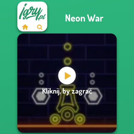
Neon War
Kliknij, by zagrać