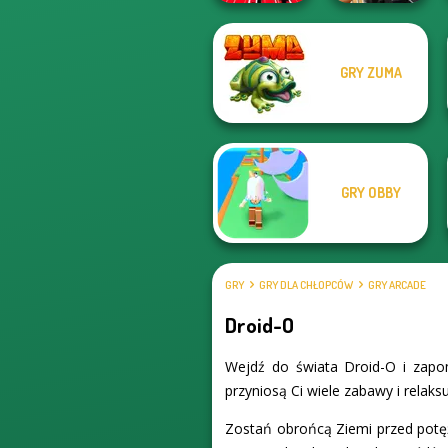
GRY ZUMA
Sniper Combat
Train Drift
3D
GRY OBBY
GRY
GRY DLA CHŁOPCÓW
GRY ARCADE
Droid-O
Wejdź do świata Droid-O i zapom
przyniosą Ci wiele zabawy i relaks
Zostań obrońcą Ziemi przed potężn