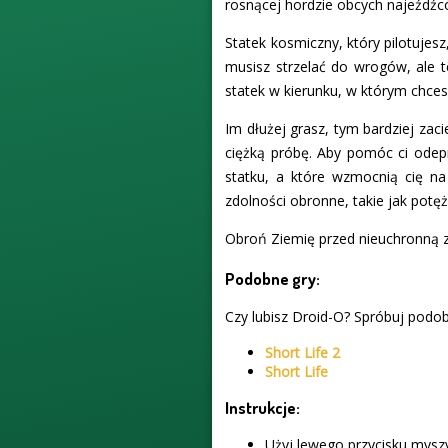
rosnącej hordzie obcych najeźdźc
Statek kosmiczny, który pilotujes
musisz strzelać do wrogów, ale t
statek w kierunku, w którym chcesz
Im dłużej grasz, tym bardziej za
ciężką próbę. Aby pomóc ci ode
statku, a które wzmocnią cię na 
zdolności obronne, takie jak potęż
Obroń Ziemię przed nieuchronną za
Podobne gry:
Czy lubisz Droid-O? Spróbuj podobn
Short Life 2
Short Life
Instrukcje:
Użyj lewego przycisku myszy