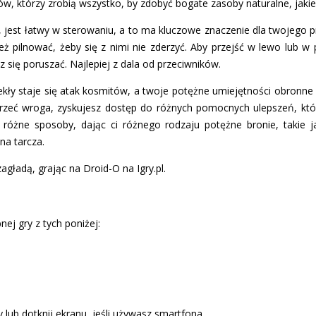
ów, którzy zrobią wszystko, by zdobyć bogate zasoby naturalne, jak
z, jest łatwy w sterowaniu, a to ma kluczowe znaczenie dla twojego p
eż pilnować, żeby się z nimi nie zderzyć. Aby przejść w lewo lub w 
 się poruszać. Najlepiej z dala od przeciwników.
ciekły staje się atak kosmitów, a twoje potężne umiejętności obron
przeć wroga, zyskujesz dostęp do różnych pomocnych ulepszeń, k
różne sposoby, dając ci różnego rodzaju potężne bronie, takie jak
na tarcza.
gładą, grając na Droid-O na Igry.pl.
ej gry z tych poniżej:
 lub dotknij ekranu, jeśli używasz smartfona.