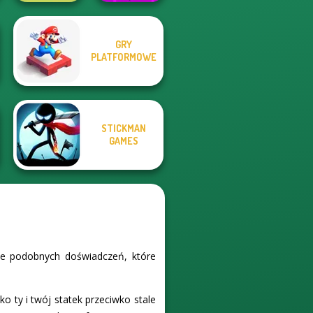
Geometry Dash:
GRY
Alphabet Lore
FreezeNova
PLATFORMOWE
Maze
Game
STICKMAN
GAMES
ele podobnych doświadczeń, które
o ty i twój statek przeciwko stale