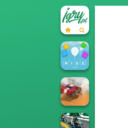
Rise Up
City Driver: