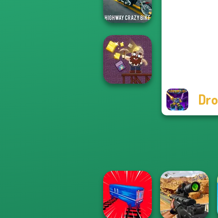
Destroy Car
Highway Crazy
Bike
Dro
Gold Mine