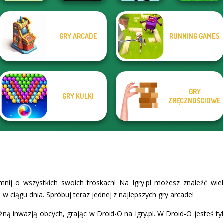
GRY ARCADE
RUNNING GAMES
Cyber Highway
Funny Mad
State Connect
Escape
Mr Bean Jump
Racing
GRY
GRY KULKI
ZRĘCZNOŚCIOWE
nij o wszystkich swoich troskach! Na Igry.pl możesz znaleźć wi
u w ciągu dnia. Spróbuj teraz jednej z najlepszych gry arcade!
ą inwazją obcych, grając w Droid-O na Igry.pl. W Droid-O jesteś tylk