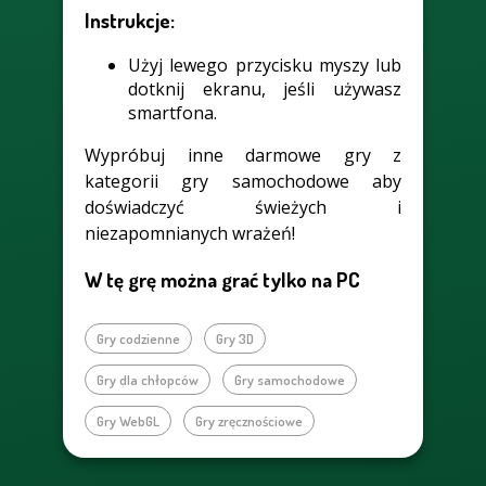
Instrukcje:
Użyj lewego przycisku myszy lub
dotknij ekranu, jeśli używasz
smartfona.
Wypróbuj inne darmowe gry z
kategorii gry samochodowe aby
doświadczyć świeżych i
niezapomnianych wrażeń!
W tę grę można grać tylko na PC
Gry codzienne
Gry 3D
Gry dla chłopców
Gry samochodowe
Gry WebGL
Gry zręcznościowe