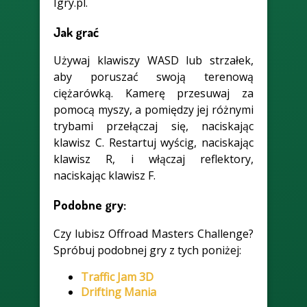
Igry.pl.
Jak grać
Używaj klawiszy WASD lub strzałek,
aby poruszać swoją terenową
ciężarówką. Kamerę przesuwaj za
pomocą myszy, a pomiędzy jej różnymi
trybami przełączaj się, naciskając
klawisz C. Restartuj wyścig, naciskając
klawisz R, i włączaj reflektory,
naciskając klawisz F.
Podobne gry:
Czy lubisz Offroad Masters Challenge?
Spróbuj podobnej gry z tych poniżej:
Traffic Jam 3D
Drifting Mania