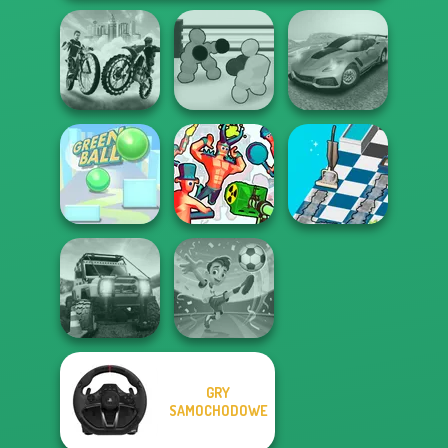
City Bike Racing
Boxing Gang
Madness Driver
Champion
Stars
Vertigo City
Dusty Maze
Green Ball
Funny Shooter 2
Hunter
GRY
SAMOCHODOWE
Football
Offroad Life 3D
Superstars 2024