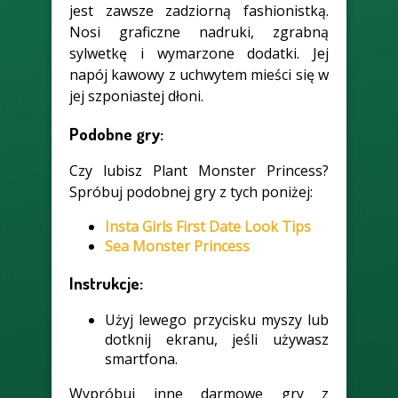
jest zawsze zadziorną fashionistką.
Nosi graficzne nadruki, zgrabną
sylwetkę i wymarzone dodatki. Jej
napój kawowy z uchwytem mieści się w
jej szponiastej dłoni.
Podobne gry:
Czy lubisz Plant Monster Princess?
Spróbuj podobnej gry z tych poniżej:
Insta Girls First Date Look Tips
Sea Monster Princess
Instrukcje:
Użyj lewego przycisku myszy lub
dotknij ekranu, jeśli używasz
smartfona.
Wypróbuj inne darmowe gry z