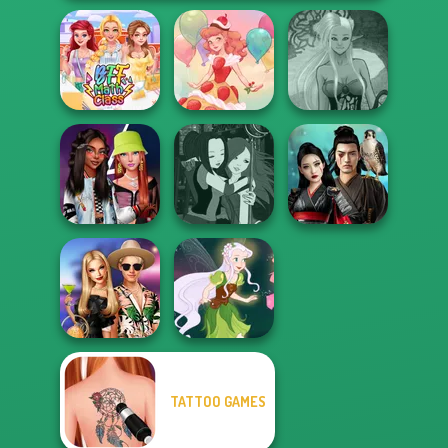
Dark Mage
BFF Math Class
Dessert Girl
Creator
Fashionistas'
Manga Creator -
Samurai Spirit
Faceoff
Fantasy World...
Legacy of Honor
TATTOO GAMES
BFFs' Birthday
Bash For Babs
Pixie Friends