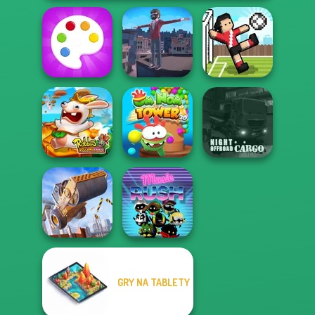
Fun Colors
Backflip Maniac
Soccer Random
Rabbids Volcano
Om Nom Tower
Night OffRoad
Panic
3D
Cargo
GRY NA TABLETY
Construction
Ramp Jumping
Music Rush