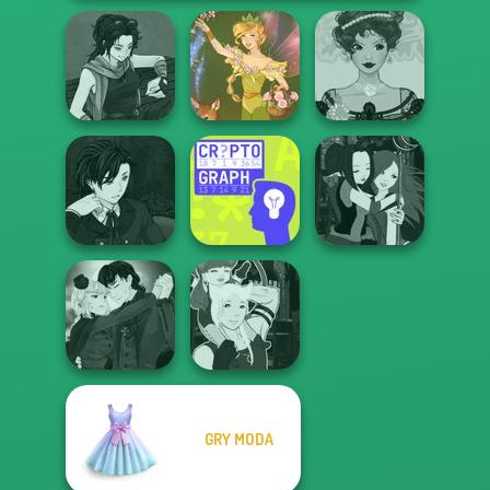
Manga Creator
Belle Époque
Star Wars: Page...
Vintage Fairy
Costume Creator
Manga Creator
Vampire Hunter
Manga Creator -
P...
Cryptograph
Fantasy World...
Manga Creator
GRY MODA
Vampire Hunter
Manga Creator -
P...
Fantasy World...