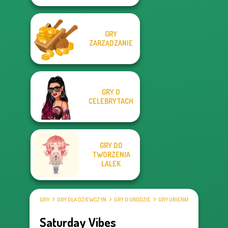
GRY
ZARZĄDZANIE
GRY O
CELEBRYTACH
GRY DO
TWORZENIA
LALEK
GRY
GRY DLA DZIEWCZYN
GRY O URODZIE
GRY UBIERANKI
Saturday Vibes