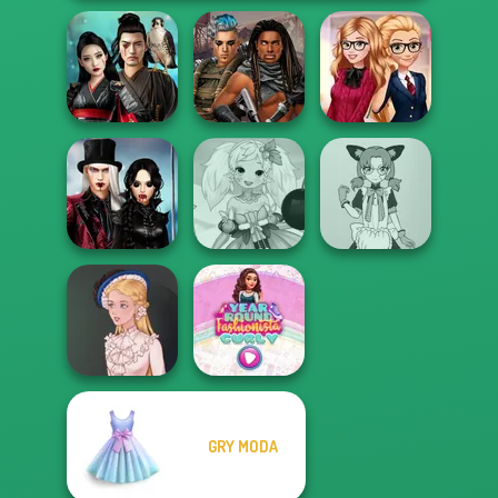
Samurai Spirit
Cyberpunk
Back To School
Legacy of Honor
Guardians
Fashionistas
Twilight
Enchantment
Anime Fairy
Tokyo Mew Mew
Vampire R...
Creator
Creator
GRY MODA
Year Round
Victorian Alice
Fashionista Curly