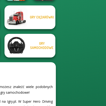
GRY CIĘŻARÓWKI
Mosaic Artimo
Real City Driver
GRY
SAMOCHODOWE
 możesz znaleźć wiele podobnych
ch gry samochodowe!
na Igry.pl. W Super Hero Driving