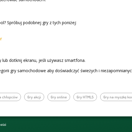
ol? Spróbuj podobnej gry z tych poniżej:
r
 lub dotknij ekranu, jeśli używasz smartfona.
egorii gry samochodowe aby doświadczyć świeżych i niezapomnianyc
la chłopców
Gry akcji
Gry online
Gry HTML5
Gry na myszkę k
ności