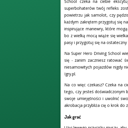
School czeka na ciebie ekscytu
superbohaterów twój refleks zos
powietrzu jak samolot, czy pędzis
każdym zakrętem przygotuj się na 
inspirujące manewry, które mogą
bo z wielką mocą wiąże się wielk
pasy i przygotuj się na ostateczny
Na Super Hero Driving School wi
się - zanim zaczniesz ratować ś
niesamowitych pojazdów nigdy nie 
Igry.pl.
Na co więc czekasz? Czeka na cie
tego, czy jesteś doświadczonym b
swoje umiejętności i uwolnić swo
akrobacja przybliża cię o krok do 
Jak grać
Użyj lewego przycisku myszy, ab