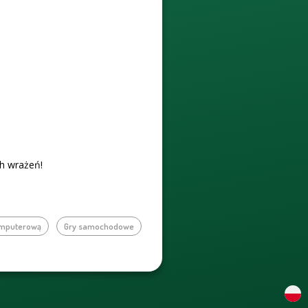
h wrażeń!
omputerową
Gry samochodowe