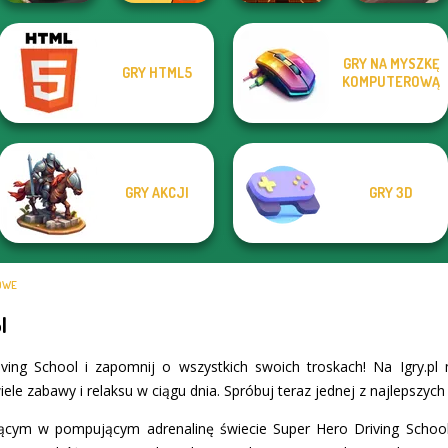
GRY NA MYSZKĘ
GRY HTML5
Hill Climb Pixel
Survival 456 But
KOMPUTEROWĄ
Car
It Impostor
Cannon Balls 3D
3D Car Simulator
GRY AKCJI
GRY 3D
OWE
l
ving School i zapomnij o wszystkich swoich troskach! Na Igry.pl
iele zabawy i relaksu w ciągu dnia. Spróbuj teraz jednej z najlepszy
jącym w pompującym adrenalinę świecie Super Hero Driving School 