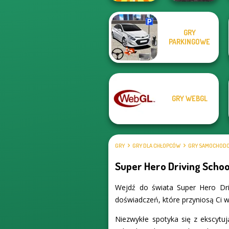
GRY
Real Drift
PARKINGOWE
Rachel Holmes
Multiplayer
GRY WEBGL
GRY
GRY DLA CHŁOPCÓW
GRY SAMOCHOD
Super Hero Driving Schoo
Wejdź do świata Super Hero Dri
doświadczeń, które przyniosą Ci w
Niezwykłe spotyka się z ekscytu