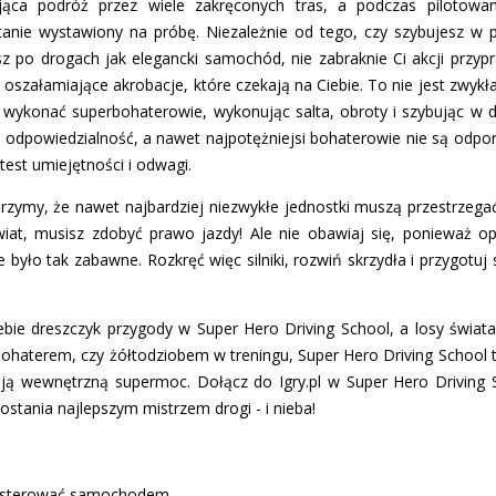
jąca podróż przez wiele zakręconych tras, a podczas pilotowa
tanie wystawiony na próbę. Niezależnie od tego, czy szybujesz w p
z po drogach jak elegancki samochód, nie zabraknie Ci akcji przypr
oszałamiające akrobacje, które czekają na Ciebie. To nie jest zwykła
 wykonać superbohaterowie, wykonując salta, obroty i szybując w d
a odpowiedzialność, a nawet najpotężniejsi bohaterowie nie są odpor
 test umiejętności i odwagi.
erzymy, że nawet najbardziej niezwykłe jednostki muszą przestrzeg
wiat, musisz zdobyć prawo jazdy! Ale nie obawiaj się, ponieważ op
było tak zabawne. Rozkręć więc silniki, rozwiń skrzydła i przygotuj 
bie dreszczyk przygody w Super Hero Driving School, a losy świata 
ohaterem, czy żółtodziobem w treningu, Super Hero Driving School t
ją wewnętrzną supermoc. Dołącz do Igry.pl w Super Hero Driving Sc
zostania najlepszym mistrzem drogi - i nieba!
y sterować samochodem.