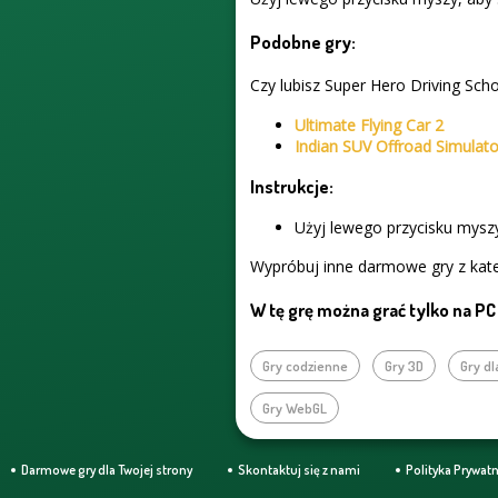
Podobne gry:
Czy lubisz Super Hero Driving Scho
Ultimate Flying Car 2
Indian SUV Offroad Simulato
Instrukcje:
Użyj lewego przycisku myszy
Wypróbuj inne darmowe gry z kat
W tę grę można grać tylko na PC
Gry codzienne
Gry 3D
Gry d
Gry WebGL
Darmowe gry dla Twojej strony
Skontaktuj się z nami
Polityka Prywat