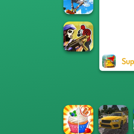
Funny Shooter 2
Only Up 3D
Parkour Go
Ascend
Sup
Tom Clancy's
Shootout