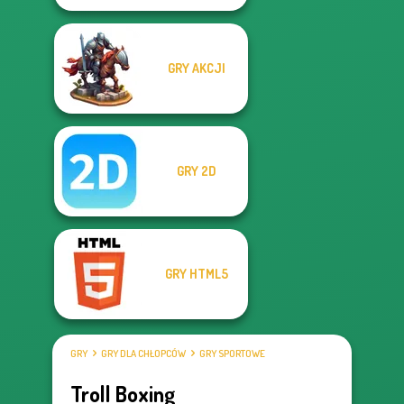
GRY AKCJI
GRY 2D
GRY HTML5
GRY
GRY DLA CHŁOPCÓW
GRY SPORTOWE
Troll Boxing