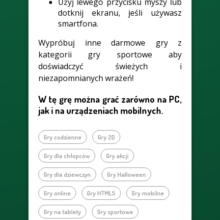
Użyj lewego przycisku myszy lub
dotknij ekranu, jeśli używasz
smartfona.
Wypróbuj inne darmowe gry z
kategorii gry sportowe aby
doświadczyć świeżych i
niezapomnianych wrażeń!
W tę grę można grać zarówno na PC,
jak i na urządzeniach mobilnych.
Gry codzienne
Gry 2D
Gry dla chłopców
Gry akcji
Gry dla dziewczyn
Gry Halloween
Gry online
Gry HTML5
Gry mobilne
Gry na tablety
Gry sportowe