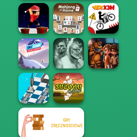
Mahjong At
Parkour Block
Home -
Xmas Special
Scandinavian...
Vex X3M
Ski Jump
Fighter Legends
FNAF Horror At
Challenge
Duo
Home
GRY
Dusty Maze
ZRĘCZNOŚCIOWE
Hunter
Sudoku Village