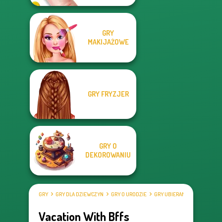
GRY
MAKIJAŻOWE
GRY FRYZJER
GRY O
DEKOROWANIU
GRY
GRY DLA DZIEWCZYN
GRY O URODZIE
GRY UBIERANKI
Vacation With Bffs