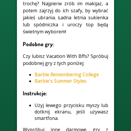
trochę? Najpierw zrób im makijaż, a
potem zajrzyj do ich szafy, by wybrać
jakieś ubrania. Ładna letnia sukienka
lub spódniczka i uroczy top będą
świetnym wyborem!
Podobne gry:
Czy lubisz Vacation With Bffs? Spróbuj
podobnej gry z tych poniżej:
Barbie Remembering College
Barbie's Summer Styles
Instrukcje:
Użyj lewego przycisku myszy lub
dotknij ekranu, jeśli używasz
smartfona.
Wypróbuj inne darmowe gry z