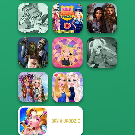
Winx Paint Fairy
Ellie Fashion
Medieval
Color
Police
Princesses
Zombie
Extreme
Romance
Makeover
SNK Cosplayer
Princesses
GRY O URODZIE
Fantasy
Makeover
BFFs Night Out