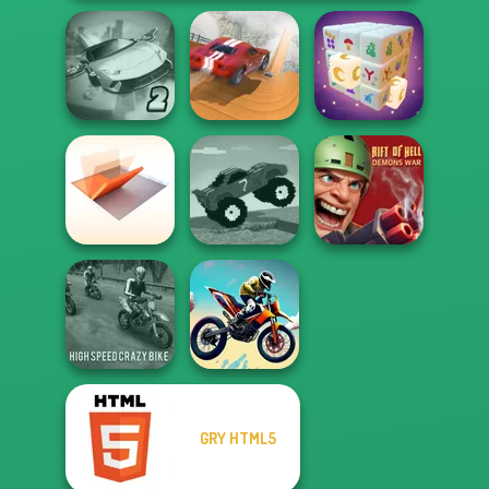
Ultimate Flying
City Driver:
Car 2
Destroy Car
Mystic Mahjong
Folding Blocks
Funny Mad
Rift of Hell:
Puzzle
Racing
Demons War
GRY HTML5
High Speed Crazy
Bike
Bike Jump