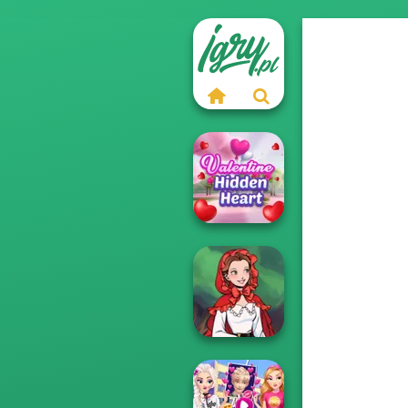
Valentine Hidden
Heart
Little Red Riding