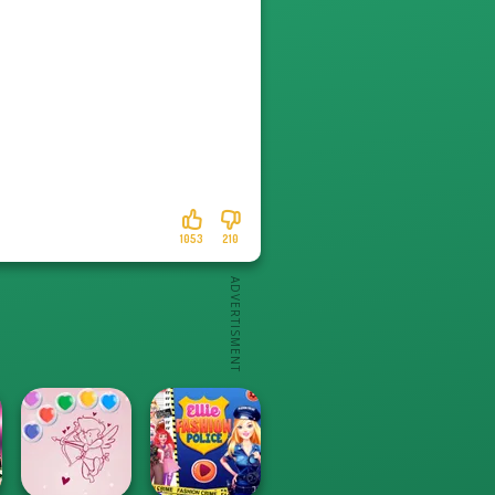
1053
210