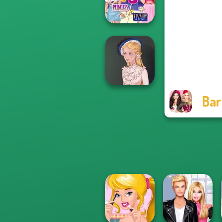
Hood
Elsa And
Rapunzel
Princess Riv...
Bar
Victorian Alice