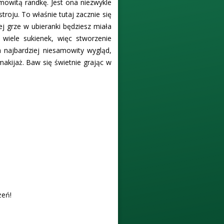
mowitą randkę. Jest ona niezwykle
roju. To właśnie tutaj zacznie się
ej grze w ubieranki będziesz miała
wiele sukienek, więc stworzenie
a najbardziej niesamowity wygląd,
akijaż. Baw się świetnie grając w
żeń!