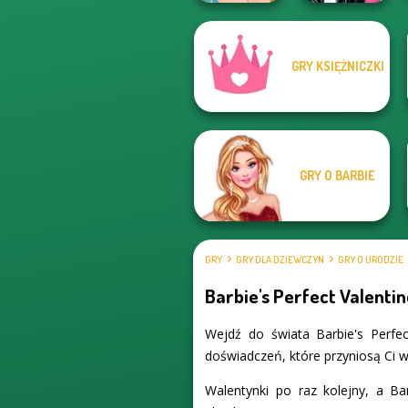
GRY KSIĘŻNICZKI
Ellie's Morning
Roomies Blind
Routine
Date
GRY O BARBIE
GRY
GRY DLA DZIEWCZYN
GRY O URODZIE
Barbie's Perfect Valenti
Wejdź do świata Barbie's Perfec
doświadczeń, które przyniosą Ci wi
Walentynki po raz kolejny, a 