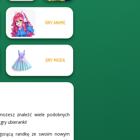
GRY ANIME
Bubble Shooter
Ellie Fashion
Valentine
Police
GRY MODA
l możesz znaleźć wiele podobnych
gry ubieranki!
a gorącą randkę ze swoim nowym