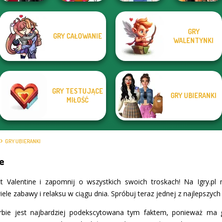
GRY
GRY CAŁOWANIE
Kiss, Marry, Hate
Winx Paint Fairy
BFFs' Birthday
WALENTYNKI
Challenge
Color
French Folklore
Bash For Babs
GRY TESTUJĄCE
GRY UBIERANKI
MIŁOŚĆ
GRY UBIERANKI
ne
t Valentine i zapomnij o wszystkich swoich troskach! Na Igry.p
ele zabawy i relaksu w ciągu dnia. Spróbuj teraz jednej z najlepszych 
Barbie jest najbardziej podekscytowana tym faktem, ponieważ m