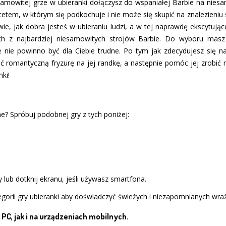
mowitej grze w ubieranki dołączysz do wspaniałej Barbie na niesa
em, w którym się podkochuje i nie może się skupić na znalezieniu st
e, jak dobra jesteś w ubieraniu ludzi, a w tej naprawdę ekscytując
ch z najbardziej niesamowitych strojów Barbie. Do wyboru masz 
 nie powinno być dla Ciebie trudne. Po tym jak zdecydujesz się n
ć romantyczną fryzurę na jej randkę, a następnie pomóc jej zrobić m
ki!
ine? Spróbuj podobnej gry z tych poniżej:
 lub dotknij ekranu, jeśli używasz smartfona.
gorii gry ubieranki aby doświadczyć świeżych i niezapomnianych wra
PC, jak i na urządzeniach mobilnych.