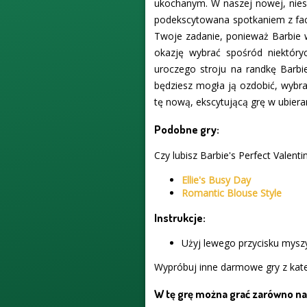
ukochanym. W naszej nowej, niesa
podekscytowana spotkaniem z facet
Twoje zadanie, ponieważ Barbie wi
okazję wybrać spośród niektóry
uroczego stroju na randkę Barbie
będziesz mogła ją ozdobić, wybra
tę nową, ekscytującą grę w ubieran
Podobne gry:
Czy lubisz Barbie's Perfect Valent
Ellie's Busy Day
Romantic Blouse Style
Instrukcje:
Użyj lewego przycisku myszy
Wypróbuj inne darmowe gry z kate
W tę grę można grać zarówno na 