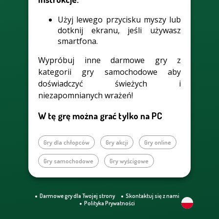
Użyj lewego przycisku myszy lub
dotknij ekranu, jeśli używasz
smartfona.
Wypróbuj inne darmowe gry z
kategorii gry samochodowe aby
doświadczyć świeżych i
niezapomnianych wrażeń!
W tę grę można grać tylko na PC
Gry dla chłopców
Gry akcji
Gry online
Gry samochodowe
Gry wyścigowe
Darmowe gry dla Twojej strony
Skontaktuj się z nami
Polityka Prywatności