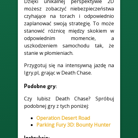
Dzięki unikalnej perspektywie 2D
możesz zobaczyć niebezpieczeństwa
czyhające na torach i odpowiednio
zaplanować swoją strategię. To może
stanowić różnicę między skokiem w
odpowiednim momencie, a
uszkodzeniem samochodu tak, że
stanie w płomieniach.
Przygotuj się na intensywną jazdę na
Igry.pl, grając w Death Chase.
Podobne gry:
Czy lubisz Death Chase? Spróbuj
podobnej gry z tych poniżej:
Operation Desert Road
Parking Fury 3D: Bounty Hunter
Instrukcje: