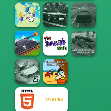
Highway Cars
State Connect
Traffic Racer
Highway Traffic
Tanks 2D: Tank
The Impossible
Monster Truck
Wars
Quiz Classic
Crazy Racing 2
GRY HTML5
Ultimate Flying
Survival 456 But
Car 2
It Impostor