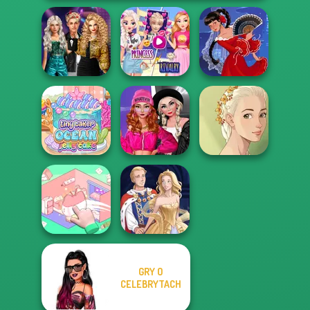
Party Crashers
Elsa And
Ex-Boyfriend
Rapunzel
Ed...
Princess Riv...
Flamenco Dancer
Fashion Wars
Tiny Baker Ocean
Monochrome Vs
Natural Girl
Jelly Cake
Rai...
Portrait
GRY O
Organization
CELEBRYTACH
Princess
Sun Dress