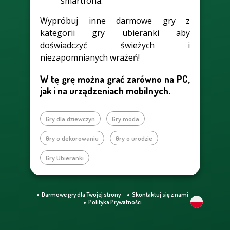
smartfona.
Wypróbuj inne darmowe gry z
kategorii gry ubieranki aby
doświadczyć świeżych i
niezapomnianych wrażeń!
W tę grę można grać zarówno na PC,
jak i na urządzeniach mobilnych.
Gry dla dziewczyn
Gry moda
Gry o dekorowaniu
Gry o urodzie
Gry Ubieranki
Darmowe gry dla Twojej strony
Skontaktuj się z nami
Polityka Prywatności