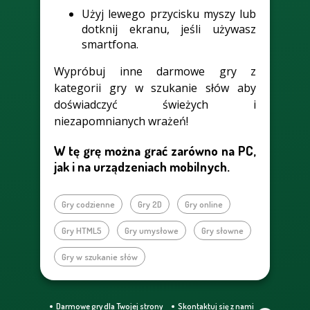
Użyj lewego przycisku myszy lub
dotknij ekranu, jeśli używasz
smartfona.
Wypróbuj inne darmowe gry z
kategorii gry w szukanie słów aby
doświadczyć świeżych i
niezapomnianych wrażeń!
W tę grę można grać zarówno na PC,
jak i na urządzeniach mobilnych.
Gry codzienne
Gry 2D
Gry online
Gry HTML5
Gry umysłowe
Gry słowne
Gry w szukanie słów
Darmowe gry dla Twojej strony
Skontaktuj się z nami