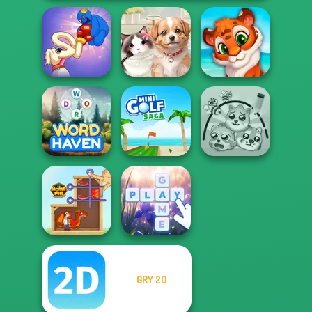
Long Dog - Long
Nose
Pet Salon
Mosaic Artimo
Word Haven
Mini Golf Saga
Protect My Dog 3
GRY 2D
Home Pin 1
Bubble Letters