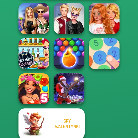
Bestie To The
BFFs' Birthday
Kiss, Marry, Hate
Rescue Breakup
Bash For Babs
Challenge
P...
Max Mixed
Bubble Shooter
Cocktails
HD 3
Merge 13
GRY
WALENTYNKI
Hawaii Match 5
Winter Clash 3D