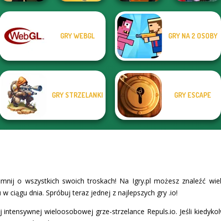
GRY WEBGL
GRY NA 2 OSOBY
For Honor
Deadshot.io
Warriors io
Kour.io
Winter Clash 3D
GRY STRZELANKI
GRY ESCAPE
omnij o wszystkich swoich troskach! Na Igry.pl możesz znaleźć wi
 w ciągu dnia. Spróbuj teraz jednej z najlepszych gry .io!
 intensywnej wieloosobowej grze-strzelance Repuls.io. Jeśli kiedykolw