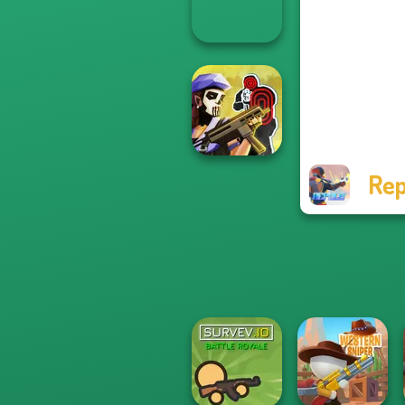
Royale
Sniper Shot:
Bullet Time
Rep
Tom Clancy's
Shootout