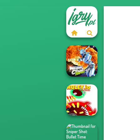
Moon Clash
Heroes
Holey.io Battle