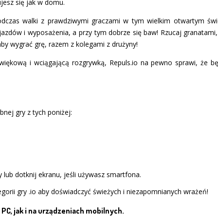
ujesz się jak w domu.
odczas walki z prawdziwymi graczami w tym wielkim otwartym świ
azdów i wyposażenia, a przy tym dobrze się baw! Rzucaj granatami
aby wygrać grę, razem z kolegami z drużyny!
więkową i wciągającą rozgrywką, Repuls.io na pewno sprawi, że bę
bnej gry z tych poniżej:
 lub dotknij ekranu, jeśli używasz smartfona.
gorii gry .io aby doświadczyć świeżych i niezapomnianych wrażeń!
PC, jak i na urządzeniach mobilnych.