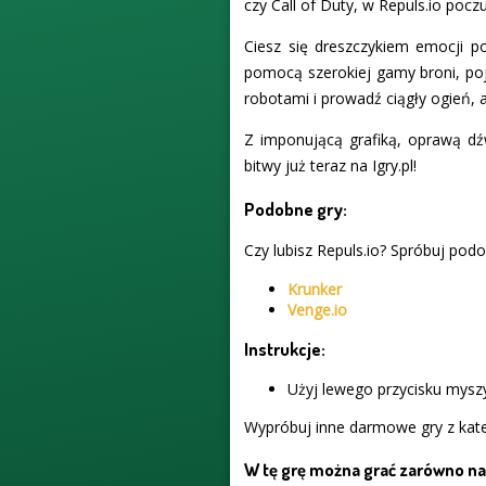
czy Call of Duty, w Repuls.io pocz
Ciesz się dreszczykiem emocji p
pomocą szerokiej gamy broni, poj
robotami i prowadź ciągły ogień, 
Z imponującą grafiką, oprawą dź
bitwy już teraz na Igry.pl!
Podobne gry:
Czy lubisz Repuls.io? Spróbuj podo
Krunker
Venge.io
Instrukcje:
Użyj lewego przycisku myszy
Wypróbuj inne darmowe gry z kate
W tę grę można grać zarówno na 