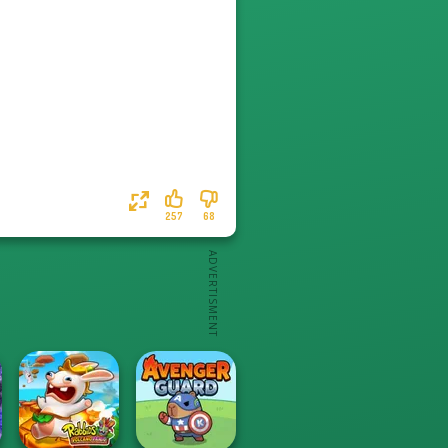
257
68