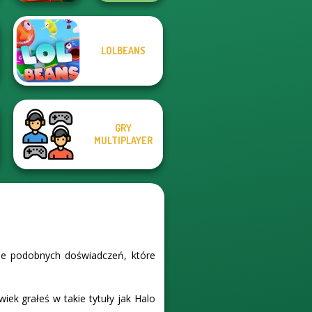
LOLBEANS
Rabbids Volcano
Panic
Avenger Guard
GRY
MULTIPLAYER
ele podobnych doświadczeń, które
iek grałeś w takie tytuły jak Halo