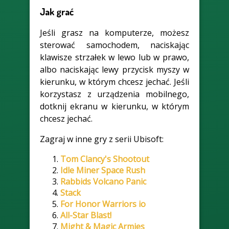
Jak grać
Jeśli grasz na komputerze, możesz
sterować samochodem, naciskając
klawisze strzałek w lewo lub w prawo,
albo naciskając lewy przycisk myszy w
kierunku, w którym chcesz jechać. Jeśli
korzystasz z urządzenia mobilnego,
dotknij ekranu w kierunku, w którym
chcesz jechać.
Zagraj w inne gry z serii Ubisoft:
Tom Clancy's Shootout
Idle Miner Space Rush
Rabbids Volcano Panic
Stack
For Honor Warriors io
All-Star Blast!
Might & Magic Armies