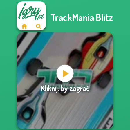
TrackMania Blitz
Kliknij, by zagrać