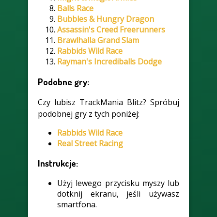
Balls Race
Bubbles & Hungry Dragon
Assassin's Creed Freerunners
Brawlhalla Grand Slam
Rabbids Wild Race
Rayman's Incrediballs Dodge
Podobne gry:
Czy lubisz TrackMania Blitz? Spróbuj
podobnej gry z tych poniżej:
Rabbids Wild Race
Real Street Racing
Instrukcje:
Użyj lewego przycisku myszy lub
dotknij ekranu, jeśli używasz
smartfona.