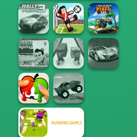
Hill Climb Pixel
Rally Point 3
Soccer Random
Car
Super Soccer
Noggins
Christmas
Push The Colors
Grand Cyber City
RUNNING GAMES
Funny Mad
Paint It
Racing