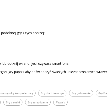
j podobnej gry z tych poniżej:
 lub dotknij ekranu, jeśli używasz smartfona.
gorii gry papa's aby doświadczyć świeżych i niezapomnianych wraże
y na myszkę komputerową
Gry dla dziewczyn
Gry gotowanie
Gry Pa
Gry z sushi
Gry zarządzanie
Papa's