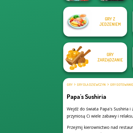
GRY Z
Paws & Pals
Manga Creator
JEDZENIEM
Diner
Star Wars: Page...
GRY
ZARZĄDZANIE
GRY
GRY DLA DZIEWCZYN
GRY GOTOWANI
Papa's Sushiria
Wejdź do świata Papa's Sushiria i
przyniosą Ci wiele zabawy i relaksu
Przejmij kierownictwo nad restaur