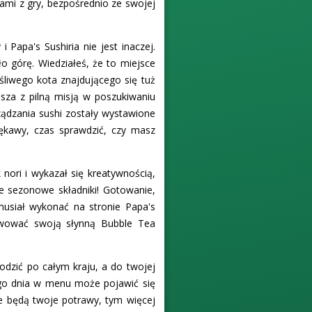
ami z gry, bezpośrednio ze swojej
 Papa's Sushiria nie jest inaczej.
ło górę. Wiedziałeś, że to miejsce
śliwego kota znajdującego się tuż
sza z pilną misją w poszukiwaniu
rządzania sushi zostały wystawione
rękawy, czas sprawdzić, czy masz
nori i wykazał się kreatywnością,
e sezonowe składniki! Gotowanie,
 musiał wykonać na stronie Papa's
erwować swoją słynną Bubble Tea
odzić po całym kraju, a do twojej
dego dnia w menu może pojawić się
ze będą twoje potrawy, tym więcej