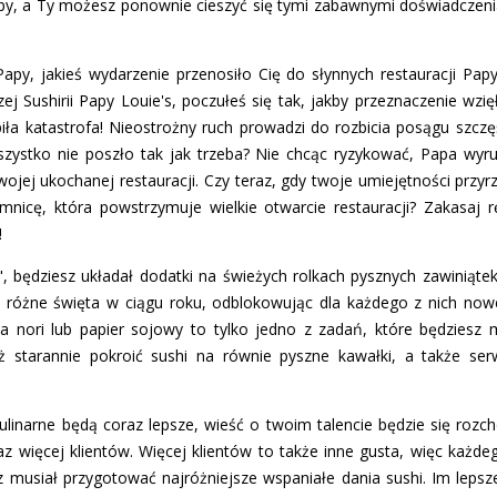
py, a Ty możesz ponownie cieszyć się tymi zabawnymi doświadczeni
apy, jakieś wydarzenie przenosiło Cię do słynnych restauracji Papy i
j Sushirii Papy Louie's, poczułeś się tak, jakby przeznaczenie wzię
piła katastrofa! Nieostrożny ruch prowadzi do rozbicia posągu szczę
szystko nie poszło tak jak trzeba? Nie chcąc ryzykować, Papa wyru
 swojej ukochanej restauracji. Czy teraz, gdy twoje umiejętności przy
emnicę, która powstrzymuje wielkie otwarcie restauracji? Zakasaj 
!
, będziesz układał dodatki na świeżych rolkach pysznych zawiniątek 
 różne święta w ciągu roku, odblokowując dla każdego z nich now
na nori lub papier sojowy to tylko jedno z zadań, które będziesz
ież starannie pokroić sushi na równie pyszne kawałki, a także s
ulinarne będą coraz lepsze, wieść o twoim talencie będzie się rozch
raz więcej klientów. Więcej klientów to także inne gusta, więc każ
z musiał przygotować najróżniejsze wspaniałe dania sushi. Im leps