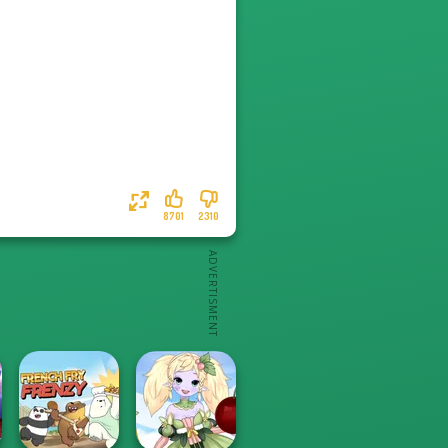
8701
2310