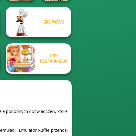
GRY PAPA'S
Anime Fairy
French Fry Frenzy
Creator
GRY
RESTAURACJA
wiele podobnych doświadczeń, które
emulacji. Emulator Ruffle przenosi