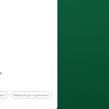
ń!
pa's
Najlepsze gry o gotowaniu