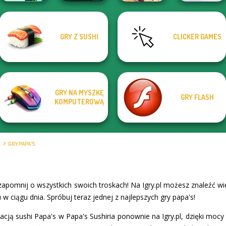
GRY Z SUSHI
CLICKER GAMES
Spring Tile
Nickelodeon
Cooking Live: Be
Papa's Freezeria
Master
Cooking Contest
a Chef&Cook
GRY NA MYSZKĘ
GRY FLASH
KOMPUTEROWĄ
E
GRY PAPA'S
 zapomnij o wszystkich swoich troskach! Na Igry.pl możesz znaleźć 
 w ciągu dnia. Spróbuj teraz jednej z najlepszych gry papa's!
acją sushi Papa's w Papa's Sushiria ponownie na Igry.pl, dzięki mocy 