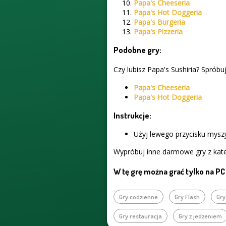
Papa's Cheeseria
Papa's Hot Doggeria
Papa's Burgeria
Papa's Pizzeria
Podobne gry:
Czy lubisz Papa's Sushiria? Spróbu
Papa's Cheeseria
Papa's Hot Doggeria
Instrukcje:
Użyj lewego przycisku myszy
Wypróbuj inne darmowe gry z kate
W tę grę można grać tylko na PC
Gry codzienne
Gry Flash
Gr
Gry restauracja
Gry z jedzeniem