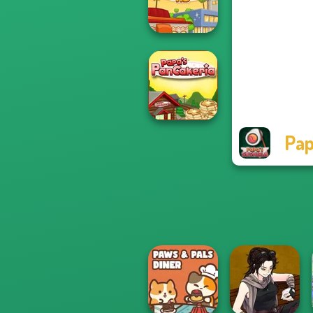
Papa's Pizzeria
Papa's Taco Mia
Pap
Papa's
Pancakeria