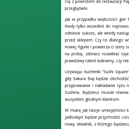
Cię z powrotem do restauracji Pa
przeglądarki.
Jak w przypadku większości gier P
Kiedy tylko wszedłeś do najnowsze
odniesie sukces, ale wtedy nastą
przed sklepem. Czy to dlatego w
nowej figurki i powierza ci stery
na próbę, zdołasz rozwikłać taj
prawdziwy talent kulinarny, czy nie
Używając kuchenki "Sushi Square"
gdy Sakura Bay będzie obchodzić
przyprawianie i nakładanie ryżu 
Sushiria. Będziesz musiał równ
wszystkim głodnym klientom.
W miarę jak twoje umiejętności k
jadłodajni będzie przychodzić co
nowy składnik, z którego będzies