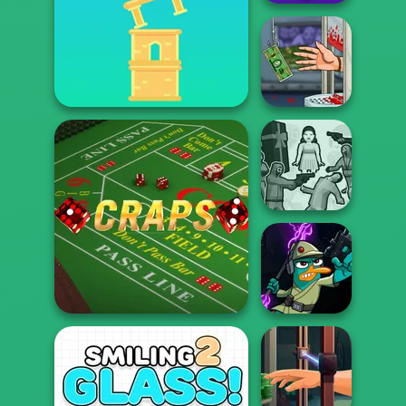
Bubble Shooter
Pro 4
Handless
Stack Tower
Millionaire
Squid Battle
Simulator
Agent P Rebel
Craps
Spy