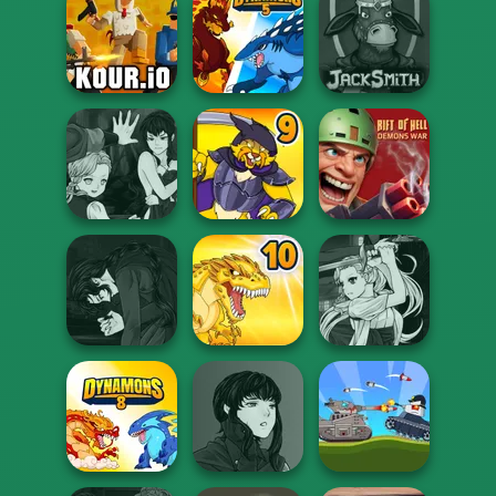
Rise Up
Idle Inventor
Giant Rush!
Kour.io
Dynamons 5
Jacksmith
Manga Creator
Vampire Hunter
Rift of Hell:
P...
Dynamons 9
Demons War
Manga Creator
Manga Creator
Vampire Hunter
Vampire Hunter
P...
Dynamons 10
P...