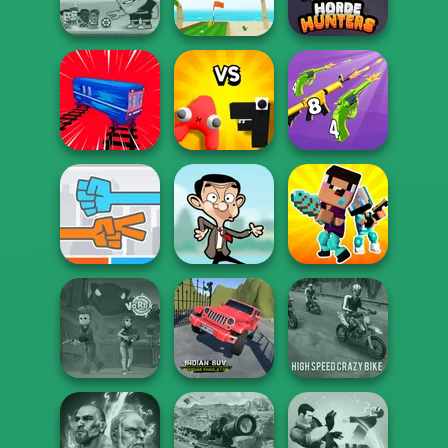
Shortcake
HD 3
World Cup 18
Super Soccer
Noggins
Mini Golf Saga
Horde Hunters
Alphabet: Merge
Merge 2048 Gun
Train Drift
And Fight
Rush
Noob vs Pro
Roshambo
Mr Bean Jump
Challenge
Indian SUV