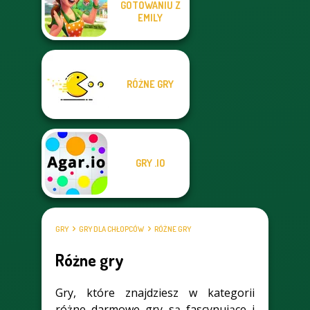
GOTOWANIU Z
EMILY
RÓŻNE GRY
GRY .IO
GRY
GRY DLA CHŁOPCÓW
RÓŻNE GRY
Różne gry
Gry, które znajdziesz w kategorii
różne darmowe gry są fascynujące i