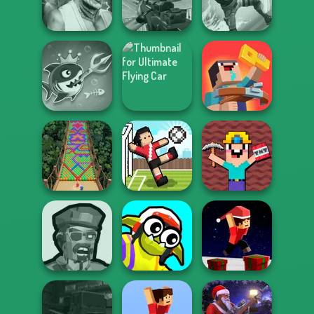
Offroad
High Speed Crazy
Vortex 9
Simulator
Bike
Fighter Legends
Sniper Combat
Duo
3D
Gang Brawlers
Fish Stab Getting
Ultimate Flying
Noob: Zombie
Big
Car
Prison Escape
Noob Miner:
Escape From
Bubble Fall
Soccer Random
Prison