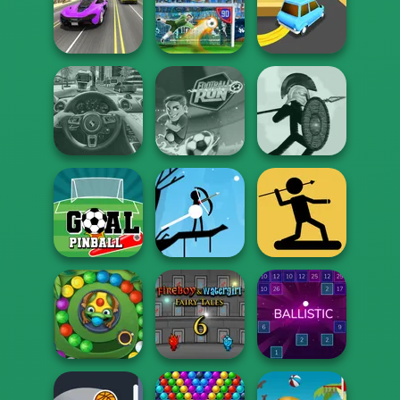
Around the
Worlds Pizza
Age of War 2
Parking Fury 3
Street Car Race
Ultimate
Free Kick Classic
Turn Turn
Traffic Jam 3D
Football Run
Stick War
The Spear
Goal Pinball
Halloween Archer
Stickman