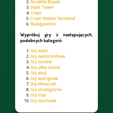
Roulette Royale
Stack Tower
Craps
Crush Master Farmland
Backgammon
Wypróbuj gry z następujących,
podobnych kategorii:
Gry walki
Gry samochodowe
Gry zombie
Gry piłka nożna
Gry akcji
Gry wyścigowe
Gry Minecraft
Gry strategiczne
Gry trial
Gry sportowe