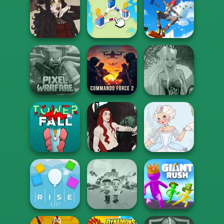
Fireboy and
Watergirl 3 Ice
Te...
Om Nom Run
Football Tricks
Only Up 3D
Parkour Go
Gothic Heroine
State Connect
Ascend
Minecraft Pixel
Commando
Dark Mage
Warfare
Force 2
Creator
Casual Magic
Marie Antoinette
Tower Fall
Maker 2.0
2.0