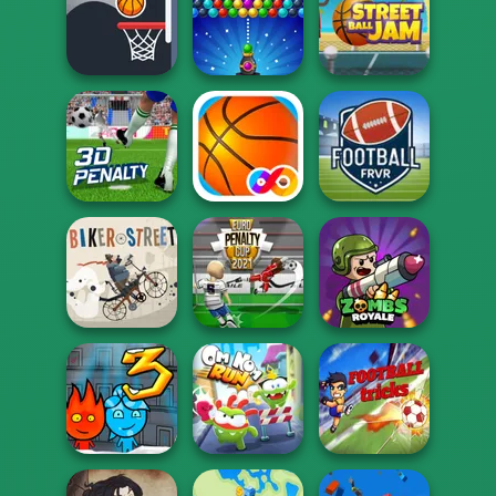
Fireboy and
Watergirl 6:
Zumba Mania
Fairy...
Ballistic
Bouncy Dunks
Bubble Shooter
Street Ball Jam
3D Penalty
Basketball FRVR
Football FRVR
Euro Penalty Cup
Biker Street
2021
Zombs Royale