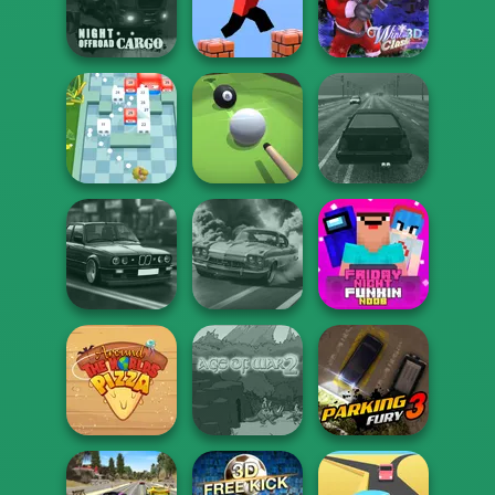
Zombies
Funny Blade &
Parkour Block
Shooter
Magic
Xmas Special
Night OffRoad
Cargo
Parkour Block 3D
Winter Clash 3D
Break n Bounce
Pool Master 3D
Highway Traffic
Highway Cars
Friday Night
Traffic Racer
3D Car Simulator
Funkin Noob