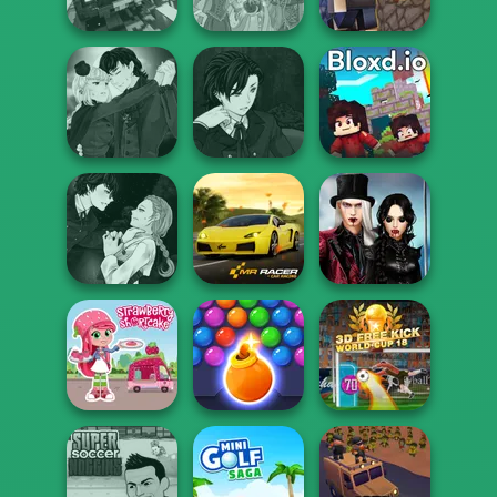
Go Escape
Dragon Hunter
Dragon
Carnage Battle
Rapunzel
Arena
Zombie Curse
Vectaria.io
Manga Creator
Manga Creator
Vampire Hunter
Vampire Hunter
P...
P...
Bloxd.io
Manga Creator
Twilight
Vampire Hunter
Enchantment
P...
Mr. Racer
Vampire R...
Strawberry
Bubble Shooter
3D Free Kick