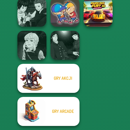
Manga Creator
Vampire Hunter
Battle Of Tank
Dynamons 8
P...
Steel
Manga Creator
Vampire Hunter
Parking Fury 3D:
P...
Elevator Fight
Beach City 2
Manga Creator
Manga Creator
GRY AKCJI
Vampire Hunter
Vampire Hunter
P...
P...
GRY ARCADE