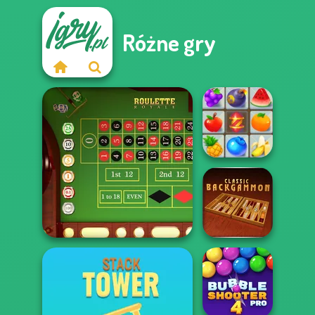
Różne gry
Crush Master
Farmland
Roulette Royale
Backgammon