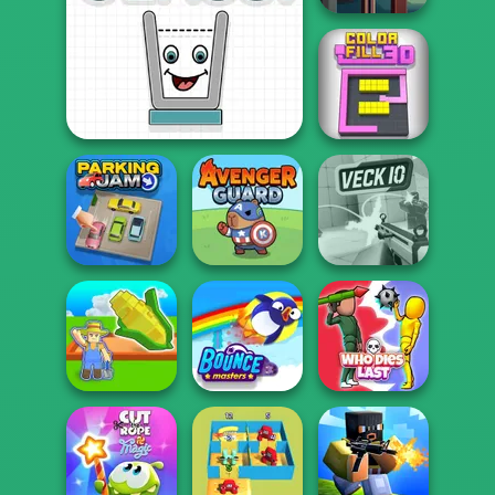
Hand Me The
Goods
Smiling Glass 2
Color Fill 3D
Parking Jam
Avenger Guard
Veck.io
My Garden
Journey
Bouncemasters
Who Dies Last