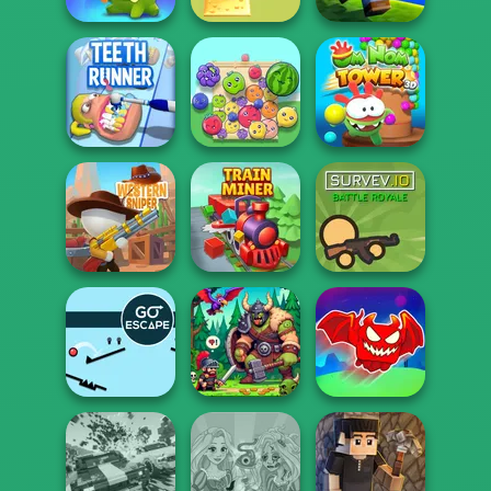
Cut The Rope
Alphabet Lore
Magic
Maze
Poxel.io
Om Nom Tower
Teeth Runner
Fruit Party
3D
Western Sniper
Train Miner
Survev.io
Obby The
Legendary